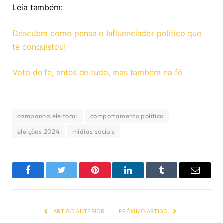
Leia também:
Descubra como pensa o Influenciador político que
te conquistou!
Voto de fé, antes de tudo, mas também na fé
campanha eleitoral
comportamento político
eleições 2024
mídias sociais
Facebook
Twitter
Pinterest
LinkedIn
Tumblr
Email
ARTIGO ANTERIOR
PRÓXIMO ARTIGO