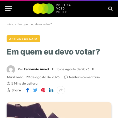
Início
»
Em quem eu devo votar?
ARTIGOS DE CAPA
Em quem eu devo votar?
Por
Fernando Amed
15 de agosto de 2023
Atualizado:
29 de agosto de 2023
Nenhum comentário
5 Mins de Leitura
Share